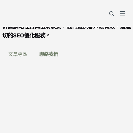
跳
至
創伴人是專業的SEO顧問/代操工作室。
主
針對網站性質與當前狀況，我們提供客戶最有效、最適
要
切的SEO優化服務。
內
容
文章專區
聯絡我們