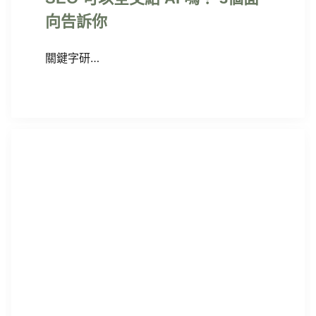
向告訴你
關鍵字研…