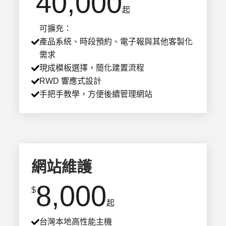
40,000
WebP 壓縮、Minify、Lazy Load，目標 PageSpeed 四
起
個檢測項目綠燈
可擴充：
產品系統、時段預約、電子報與其他客製化
快取與 CDN 設定
需求
頁面快取 + 內容傳遞網路，加速全台載入
現成模板選擇，簡化建置流程
高安全性主機環境
RWD 響應式設計
台灣本地主機，與創伴人官網相同等級
手把手教學，方便後續管理網站
每日自動備份
完整檔案與資料庫備份，支援快速還原
防駭客安全防護
網站維護
Comprehensive Security Suite，含登入保護、惡意掃
描
8,000
$
起
SEO 優化
台灣本地高性能主機