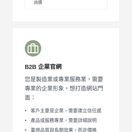
詢價
B2B 企業官網
您是製造業或專業服務業，需要
專業的企業形象，想打造網站門
面：
客戶主要是企業，需要建立信任感
產品或服務專業，需要詳細說明
重視品質與長期效果，而非價格