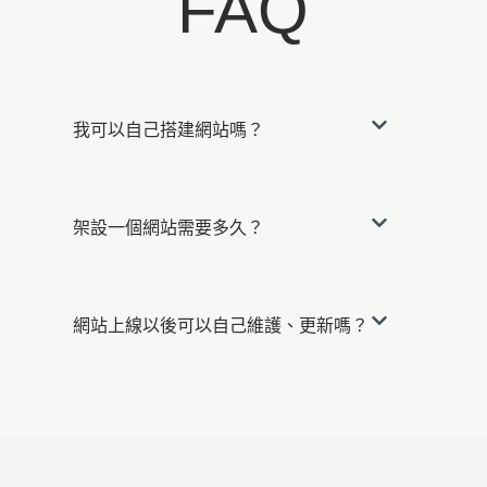
FAQ
robots.txt 設定
控制爬蟲收錄範圍，避免無效頁面浪費資源
標題層級架構
H1–H3 語意規劃，讓搜尋引擎正確理解頁面主題
我可以自己搭建網站嗎？
圖片 Alt Text 設定
每張圖片加替代文字，協助 Google 圖片搜尋收錄
架設一個網站需要多久？
內部連結架構
頁面連結規劃，分散頁面權重
Canonical 標準網址
網站上線以後可以自己維護、更新嗎？
避免重複內容，確保 Google 收錄正確版本
追蹤與管理