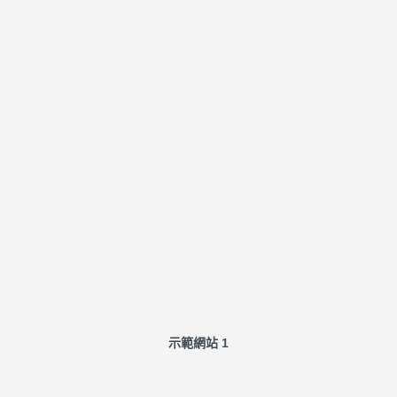
示範網站 1