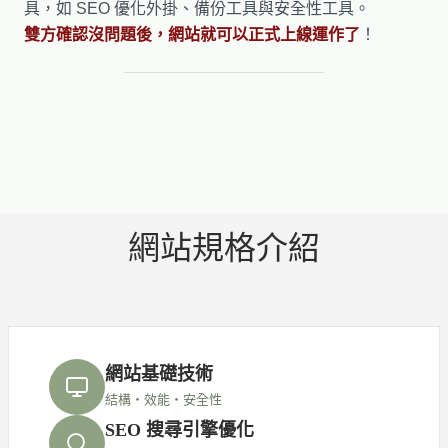
具，如 SEO 優化外掛、備份工具與安全性工具。
雙方確認沒問題後，網站就可以正式上線運作了
！
網站規格介紹
網站基礎技術
結構・效能・安全性
SEO 搜尋引擎優化