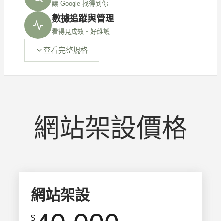
讓 Google 找得到你
數據追蹤與管理
看得見成效・好維護
查看完整規格
基礎技術
網站架設價格
RWD 響應式設計
手機、平板、桌機完整適配，符合 Google 行動裝置友
善標準
HTTPS 安全憑證
SSL/TLS 全站加密傳輸，瀏覽器顯示安全鎖頭
網站架設
網站速度優化
$