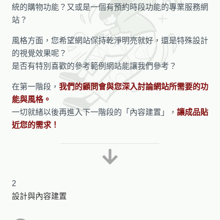
統的購物功能？又或是一個有預約時段功能的專業服務網
站？
風格方面，您希望網站保持乾淨明亮就好，還是特殊設計
的視覺效果呢？
是否有特別喜歡的參考範例網站能讓我們參考？
在第一階段，
我們的顧問會與您深入討論網站所需要的功
能與風格。
一切就緒以後再進入下一階段的「內容建置」，
讓成品貼
近您的需求！
2
設計與內容建置