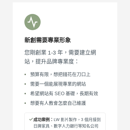
新創需要專業形象
您剛創業 1-3 年，需要建立網
站，提升品牌專業度：
預算有限，想把錢花在刀口上
需要一個能展現專業的網站
希望網站有 SEO 基礎，長期有效
想要有人教會怎麼自己維護
成功案例：
LW 影片製作，3 個月接到
日牌家具、數字人力銀行等知名公司