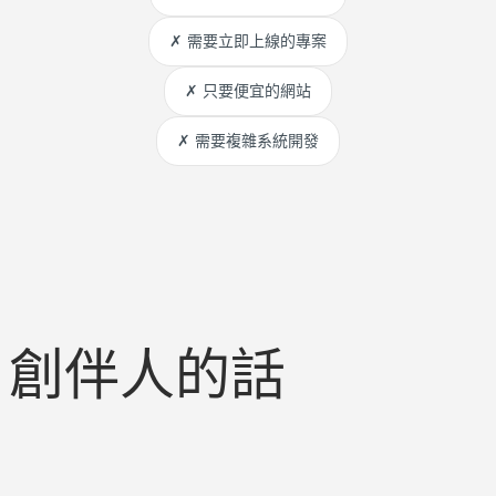
✗ 需要立即上線的專案
✗ 只要便宜的網站
✗ 需要複雜系統開發
創伴人的話